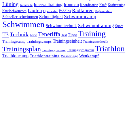
Lüning
Ironman
Intervalltraining
Kraft
Krafttraining
Koordination
Intervalle
Laufen
Radfahren
Kraulschwimmen
Paddles
Openwater
Regeneration
Schwimmcamp
Schnelligkeit
Schneller schwimmen
Schwimmen
Schwimmtraining
Schwimmtechnik
Sport
Training
Teneriffa
T3
Technik
Tipps
Teide
Test
Trainingseinheit
Trainingscamp
Trainingscamps
Trainingsmethodik
Triathlon
Trainingsplan
Trainingsprogramm
Trainingsplanung
Triathloncamp
Triathlontraining
Wettkampf
Wasserlage