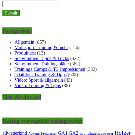
Kategorien:
Allgemein
(857)
Multisport: Training & mehr
(154)
Produkttest
(13)
Schwimmen: Tipps & Tricks
(422)
Schwimmen: Trainingspläne
(362)
Trainings-Camps & T3-Impressionen
(382)
Triathlon: Training & Tipps
(608)
Video: Sport & allgemein
(43)
Video: Training & Tipps
(88)
Sieh dir das an!
Häufig verwendete Schlagworte:
Holger
allwetterkind
GA1
GA2
Grundlagenausdauer
Freiwasser
Atmung