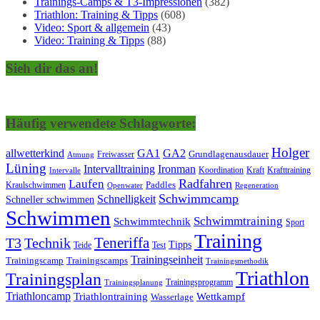
Trainings-Camps & T3-Impressionen
(382)
Triathlon: Training & Tipps
(608)
Video: Sport & allgemein
(43)
Video: Training & Tipps
(88)
Sieh dir das an!
Häufig verwendete Schlagworte:
Holger
allwetterkind
GA1
GA2
Grundlagenausdauer
Freiwasser
Atmung
Lüning
Ironman
Intervalltraining
Kraft
Krafttraining
Koordination
Intervalle
Laufen
Radfahren
Kraulschwimmen
Paddles
Openwater
Regeneration
Schwimmcamp
Schnelligkeit
Schneller schwimmen
Schwimmen
Schwimmtraining
Schwimmtechnik
Sport
Training
Teneriffa
T3
Technik
Tipps
Teide
Test
Trainingseinheit
Trainingscamp
Trainingscamps
Trainingsmethodik
Triathlon
Trainingsplan
Trainingsprogramm
Trainingsplanung
Triathloncamp
Triathlontraining
Wettkampf
Wasserlage