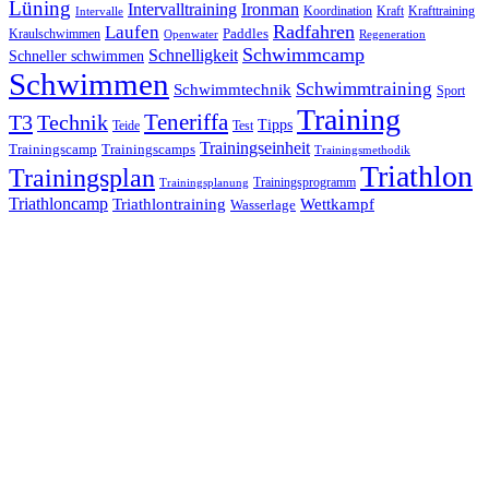
Lüning
Ironman
Intervalltraining
Kraft
Krafttraining
Koordination
Intervalle
Laufen
Radfahren
Kraulschwimmen
Paddles
Openwater
Regeneration
Schwimmcamp
Schnelligkeit
Schneller schwimmen
Schwimmen
Schwimmtraining
Schwimmtechnik
Sport
Training
Teneriffa
T3
Technik
Tipps
Teide
Test
Trainingseinheit
Trainingscamp
Trainingscamps
Trainingsmethodik
Triathlon
Trainingsplan
Trainingsprogramm
Trainingsplanung
Triathloncamp
Triathlontraining
Wettkampf
Wasserlage