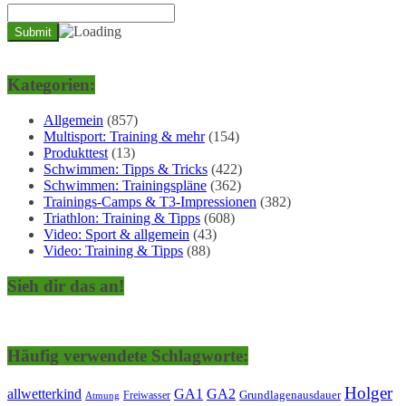
Kategorien:
Allgemein
(857)
Multisport: Training & mehr
(154)
Produkttest
(13)
Schwimmen: Tipps & Tricks
(422)
Schwimmen: Trainingspläne
(362)
Trainings-Camps & T3-Impressionen
(382)
Triathlon: Training & Tipps
(608)
Video: Sport & allgemein
(43)
Video: Training & Tipps
(88)
Sieh dir das an!
Häufig verwendete Schlagworte:
Holger
allwetterkind
GA1
GA2
Grundlagenausdauer
Freiwasser
Atmung