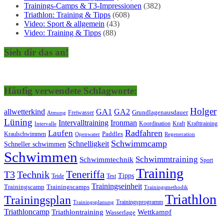
Trainings-Camps & T3-Impressionen
(382)
Triathlon: Training & Tipps
(608)
Video: Sport & allgemein
(43)
Video: Training & Tipps
(88)
Sieh dir das an!
Häufig verwendete Schlagworte:
Holger
allwetterkind
GA1
GA2
Grundlagenausdauer
Freiwasser
Atmung
Lüning
Ironman
Intervalltraining
Kraft
Krafttraining
Koordination
Intervalle
Laufen
Radfahren
Kraulschwimmen
Paddles
Openwater
Regeneration
Schwimmcamp
Schnelligkeit
Schneller schwimmen
Schwimmen
Schwimmtraining
Schwimmtechnik
Sport
Training
Teneriffa
T3
Technik
Tipps
Teide
Test
Trainingseinheit
Trainingscamp
Trainingscamps
Trainingsmethodik
Triathlon
Trainingsplan
Trainingsprogramm
Trainingsplanung
Triathloncamp
Triathlontraining
Wettkampf
Wasserlage