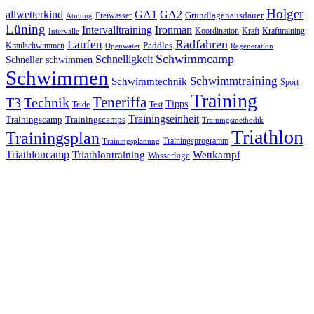
Holger
allwetterkind
GA1
GA2
Grundlagenausdauer
Freiwasser
Atmung
Lüning
Ironman
Intervalltraining
Kraft
Krafttraining
Koordination
Intervalle
Laufen
Radfahren
Kraulschwimmen
Paddles
Openwater
Regeneration
Schwimmcamp
Schnelligkeit
Schneller schwimmen
Schwimmen
Schwimmtraining
Schwimmtechnik
Sport
Training
Teneriffa
T3
Technik
Tipps
Teide
Test
Trainingseinheit
Trainingscamp
Trainingscamps
Trainingsmethodik
Triathlon
Trainingsplan
Trainingsprogramm
Trainingsplanung
Triathloncamp
Triathlontraining
Wettkampf
Wasserlage