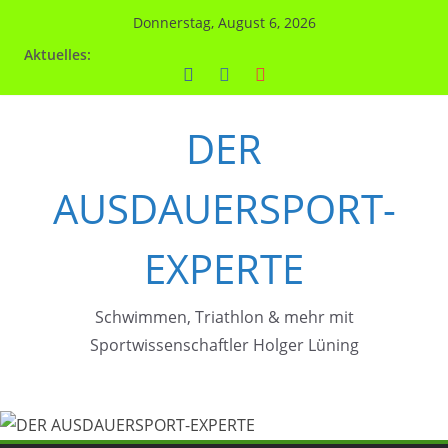
Zum
Donnerstag, August 6, 2026
Inhalt
Aktuelles:
springen
DER
AUSDAUERSPORT-
EXPERTE
Schwimmen, Triathlon & mehr mit
Sportwissenschaftler Holger Lüning