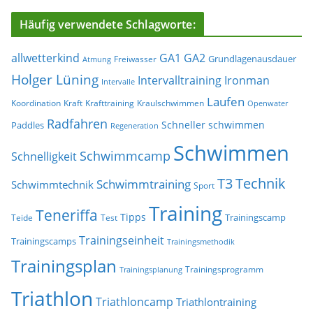
Häufig verwendete Schlagworte:
allwetterkind
GA1
GA2
Grundlagenausdauer
Freiwasser
Atmung
Holger Lüning
Ironman
Intervalltraining
Intervalle
Laufen
Koordination
Kraft
Krafttraining
Kraulschwimmen
Openwater
Radfahren
Schneller schwimmen
Paddles
Regeneration
Schwimmen
Schwimmcamp
Schnelligkeit
T3
Technik
Schwimmtraining
Schwimmtechnik
Sport
Training
Teneriffa
Tipps
Trainingscamp
Teide
Test
Trainingseinheit
Trainingscamps
Trainingsmethodik
Trainingsplan
Trainingsprogramm
Trainingsplanung
Triathlon
Triathloncamp
Triathlontraining