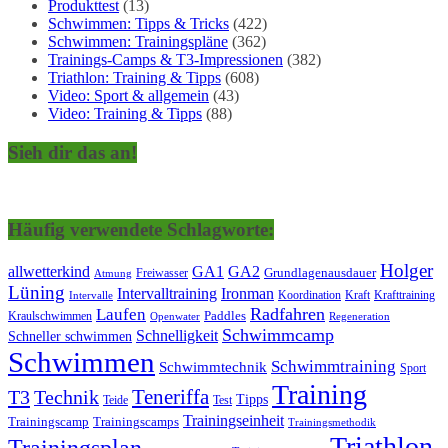
Produkttest
(13)
Schwimmen: Tipps & Tricks
(422)
Schwimmen: Trainingspläne
(362)
Trainings-Camps & T3-Impressionen
(382)
Triathlon: Training & Tipps
(608)
Video: Sport & allgemein
(43)
Video: Training & Tipps
(88)
Sieh dir das an!
Häufig verwendete Schlagworte:
Holger
allwetterkind
GA1
GA2
Grundlagenausdauer
Freiwasser
Atmung
Lüning
Ironman
Intervalltraining
Kraft
Krafttraining
Koordination
Intervalle
Laufen
Radfahren
Kraulschwimmen
Paddles
Openwater
Regeneration
Schwimmcamp
Schnelligkeit
Schneller schwimmen
Schwimmen
Schwimmtraining
Schwimmtechnik
Sport
Training
Teneriffa
T3
Technik
Tipps
Teide
Test
Trainingseinheit
Trainingscamp
Trainingscamps
Trainingsmethodik
Triathlon
Trainingsplan