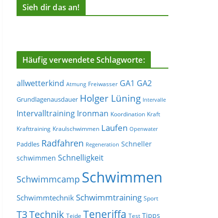
Sieh dir das an!
Häufig verwendete Schlagworte:
allwetterkind
GA1
GA2
Freiwasser
Atmung
Holger Lüning
Grundlagenausdauer
Intervalle
Ironman
Intervalltraining
Koordination
Kraft
Laufen
Krafttraining
Kraulschwimmen
Openwater
Radfahren
Schneller
Paddles
Regeneration
Schnelligkeit
schwimmen
Schwimmen
Schwimmcamp
Schwimmtraining
Schwimmtechnik
Sport
Teneriffa
T3
Technik
Tipps
Teide
Test