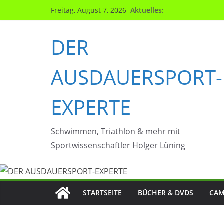
Zum
Aktuelles:
Freitag, August 7, 2026
Inhalt
springen
DER
AUSDAUERSPORT-
EXPERTE
Schwimmen, Triathlon & mehr mit
Sportwissenschaftler Holger Lüning
STARTSEITE
BÜCHER & DVDS
CAM