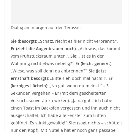
Dialog am morgen auf der Terasse.
Sie (besorgt)
: „Schatz, riecht es hier nicht verbrannt?“,
Er (zieht die Augenbrauen hoch)
: „Ach was, das kommt
vom Frühstücksraum unten.“,
Sie
: „Ist es in der
Wohnung nicht etwas nebelig?“,
Er (leicht genervt)
:
„Wieso, was soll denn da anbrennen?“,
Sie (jetzt
ernsthaft besorgt)
: „Bitte sieh doch mal nach!!!“,
Er
(kerniges Lächeln)
: „Na gut, wenn du meinst.“ – 3
Sekunden vergehen –
Er
(mit dem gescheiterten
Versuch, souverän zu wirken): „Ja na gut – ich habe
einen Toast im Backofen vergessen und ihn auch nicht
ausgeschaltet. Ich habe alle Fenster zum Lüften
geöffnet. Es stinkt gewaltig!“,
Sie
: (sagt nichts – schüttelt
nur den Kopf). Mit Nutella hat er noch ganz passabel