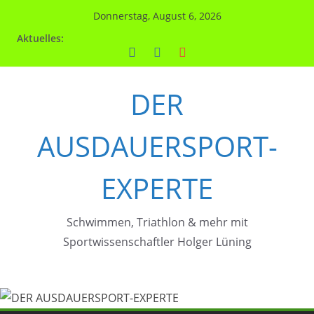
Zum
Donnerstag, August 6, 2026
Inhalt
Aktuelles:
springen
DER
AUSDAUERSPORT-
EXPERTE
Schwimmen, Triathlon & mehr mit
Sportwissenschaftler Holger Lüning