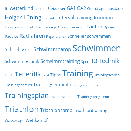
allwetterkind
GA1
GA2
Grundlagenausdauer
Freiwasser
Atmung
Holger Lüning
Ironman
Intervalltraining
Intervalle
Laufen
Koordination
Kraft
Krafttraining
Kraulschwimmen
Openwater
Radfahren
Schneller schwimmen
Paddles
Regeneration
Schwimmen
Schwimmcamp
Schnelligkeit
T3
Technik
Schwimmtraining
Schwimmtechnik
Sport
Training
Teneriffa
Tipps
Trainingscamp
Teide
Test
Trainingseinheit
Trainingscamps
Trainingsmethodik
Trainingsplan
Trainingsprogramm
Trainingsplanung
Triathlon
Triathloncamp
Triathlontraining
Wettkampf
Wasserlage