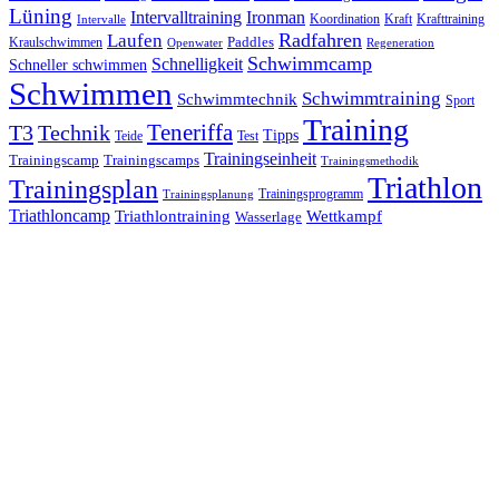
Lüning
Ironman
Intervalltraining
Kraft
Krafttraining
Koordination
Intervalle
Laufen
Radfahren
Kraulschwimmen
Paddles
Openwater
Regeneration
Schwimmcamp
Schnelligkeit
Schneller schwimmen
Schwimmen
Schwimmtraining
Schwimmtechnik
Sport
Training
Teneriffa
T3
Technik
Tipps
Teide
Test
Trainingseinheit
Trainingscamp
Trainingscamps
Trainingsmethodik
Triathlon
Trainingsplan
Trainingsprogramm
Trainingsplanung
Triathloncamp
Triathlontraining
Wettkampf
Wasserlage