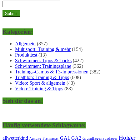
Kategorien:
Allgemein
(857)
Multisport: Training & mehr
(154)
Produkttest
(13)
Schwimmen: Tipps & Tricks
(422)
Schwimmen: Trainingspläne
(362)
Trainings-Camps & T3-Impressionen
(382)
Triathlon: Training & Tipps
(608)
Video: Sport & allgemein
(43)
Video: Training & Tipps
(88)
Sieh dir das an!
Häufig verwendete Schlagworte:
Holger
allwetterkind
GA1
GA2
Grundlagenausdauer
Freiwasser
Atmung