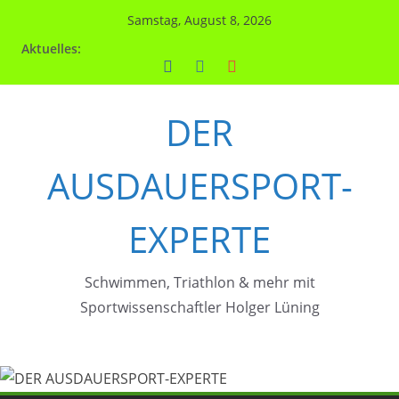
Zum
Samstag, August 8, 2026
Inhalt
Aktuelles:
springen
DER
AUSDAUERSPORT-
EXPERTE
Schwimmen, Triathlon & mehr mit
Sportwissenschaftler Holger Lüning