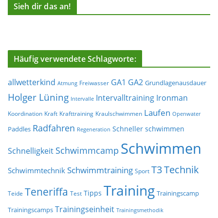
Sieh dir das an!
Häufig verwendete Schlagworte:
allwetterkind
GA1
GA2
Grundlagenausdauer
Freiwasser
Atmung
Holger Lüning
Ironman
Intervalltraining
Intervalle
Laufen
Koordination
Kraft
Krafttraining
Kraulschwimmen
Openwater
Radfahren
Schneller schwimmen
Paddles
Regeneration
Schwimmen
Schwimmcamp
Schnelligkeit
T3
Technik
Schwimmtraining
Schwimmtechnik
Sport
Training
Teneriffa
Tipps
Trainingscamp
Teide
Test
Trainingseinheit
Trainingscamps
Trainingsmethodik