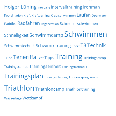
Holger Lüning
Ironman
Intervalltraining
Intervalle
Laufen
Koordination
Kraft
Krafttraining
Kraulschwimmen
Openwater
Radfahren
Schneller schwimmen
Paddles
Regeneration
Schwimmen
Schwimmcamp
Schnelligkeit
T3
Technik
Schwimmtraining
Schwimmtechnik
Sport
Training
Teneriffa
Tipps
Trainingscamp
Teide
Test
Trainingseinheit
Trainingscamps
Trainingsmethodik
Trainingsplan
Trainingsprogramm
Trainingsplanung
Triathlon
Triathloncamp
Triathlontraining
Wettkampf
Wasserlage