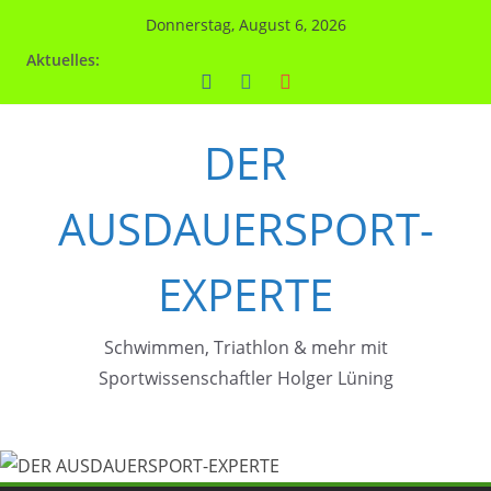
Zum
Donnerstag, August 6, 2026
Inhalt
Aktuelles:
springen
DER
AUSDAUERSPORT-
EXPERTE
Schwimmen, Triathlon & mehr mit
Sportwissenschaftler Holger Lüning