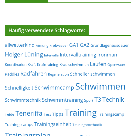
Häufig verwendete Schlagworte:
allwetterkind
GA1
GA2
Grundlagenausdauer
Freiwasser
Atmung
Holger Lüning
Ironman
Intervalltraining
Intervalle
Laufen
Koordination
Kraft
Krafttraining
Kraulschwimmen
Openwater
Radfahren
Schneller schwimmen
Paddles
Regeneration
Schwimmen
Schwimmcamp
Schnelligkeit
T3
Technik
Schwimmtraining
Schwimmtechnik
Sport
Training
Teneriffa
Tipps
Trainingscamp
Teide
Test
Trainingseinheit
Trainingscamps
Trainingsmethodik
Trainingsplan