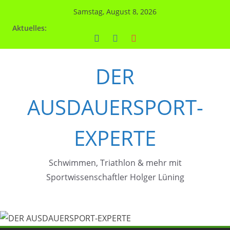
Zum
Samstag, August 8, 2026
Inhalt
Aktuelles:
springen
DER
AUSDAUERSPORT-
EXPERTE
Schwimmen, Triathlon & mehr mit
Sportwissenschaftler Holger Lüning