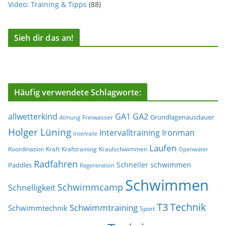
Video: Training & Tipps
(88)
Sieh dir das an!
Häufig verwendete Schlagworte:
allwetterkind
GA1
GA2
Grundlagenausdauer
Freiwasser
Atmung
Holger Lüning
Ironman
Intervalltraining
Intervalle
Laufen
Koordination
Kraft
Krafttraining
Kraulschwimmen
Openwater
Radfahren
Schneller schwimmen
Paddles
Regeneration
Schwimmen
Schwimmcamp
Schnelligkeit
T3
Technik
Schwimmtraining
Schwimmtechnik
Sport