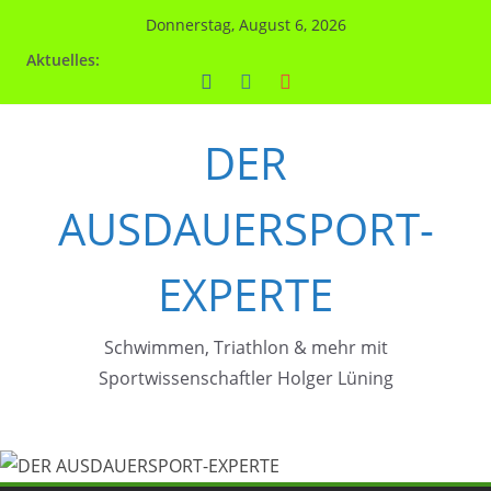
Zum
Donnerstag, August 6, 2026
Inhalt
Aktuelles:
springen
DER
AUSDAUERSPORT-
EXPERTE
Schwimmen, Triathlon & mehr mit
Sportwissenschaftler Holger Lüning