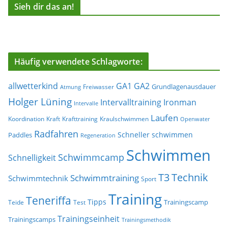
Sieh dir das an!
Häufig verwendete Schlagworte:
allwetterkind
GA1
GA2
Grundlagenausdauer
Freiwasser
Atmung
Holger Lüning
Ironman
Intervalltraining
Intervalle
Laufen
Koordination
Kraft
Krafttraining
Kraulschwimmen
Openwater
Radfahren
Schneller schwimmen
Paddles
Regeneration
Schwimmen
Schwimmcamp
Schnelligkeit
T3
Technik
Schwimmtraining
Schwimmtechnik
Sport
Training
Teneriffa
Tipps
Trainingscamp
Teide
Test
Trainingseinheit
Trainingscamps
Trainingsmethodik