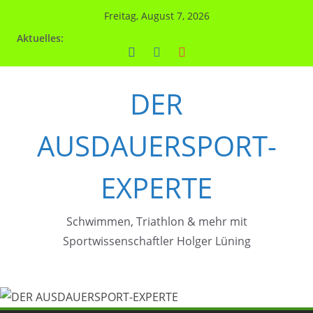
Zum
Freitag, August 7, 2026
Inhalt
Aktuelles:
springen
DER
AUSDAUERSPORT-
EXPERTE
Schwimmen, Triathlon & mehr mit
Sportwissenschaftler Holger Lüning