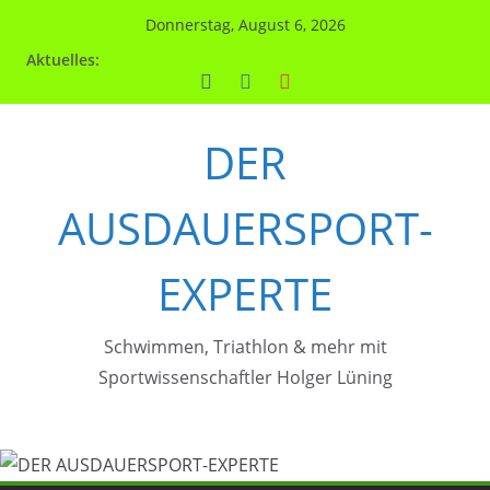
Zum
Donnerstag, August 6, 2026
Inhalt
Aktuelles:
springen
DER
AUSDAUERSPORT-
EXPERTE
Schwimmen, Triathlon & mehr mit
Sportwissenschaftler Holger Lüning