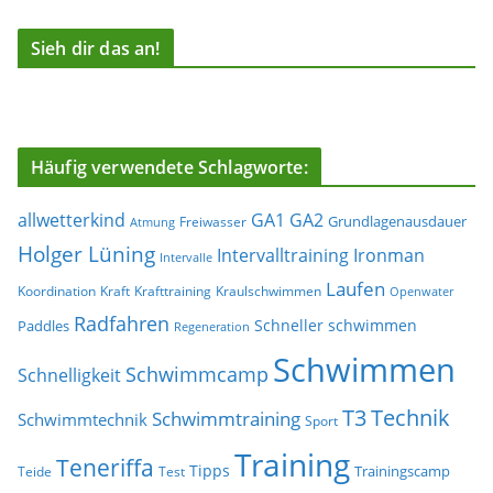
Sieh dir das an!
Häufig verwendete Schlagworte:
allwetterkind
GA1
GA2
Grundlagenausdauer
Freiwasser
Atmung
Holger Lüning
Ironman
Intervalltraining
Intervalle
Laufen
Koordination
Kraft
Krafttraining
Kraulschwimmen
Openwater
Radfahren
Schneller schwimmen
Paddles
Regeneration
Schwimmen
Schwimmcamp
Schnelligkeit
T3
Technik
Schwimmtraining
Schwimmtechnik
Sport
Training
Teneriffa
Tipps
Trainingscamp
Teide
Test