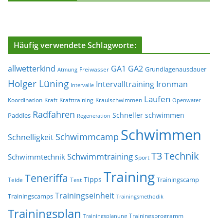
Häufig verwendete Schlagworte:
allwetterkind
GA1
GA2
Grundlagenausdauer
Freiwasser
Atmung
Holger Lüning
Ironman
Intervalltraining
Intervalle
Laufen
Koordination
Kraft
Krafttraining
Kraulschwimmen
Openwater
Radfahren
Schneller schwimmen
Paddles
Regeneration
Schwimmen
Schwimmcamp
Schnelligkeit
T3
Technik
Schwimmtraining
Schwimmtechnik
Sport
Training
Teneriffa
Tipps
Trainingscamp
Teide
Test
Trainingseinheit
Trainingscamps
Trainingsmethodik
Trainingsplan
Trainingsprogramm
Trainingsplanung