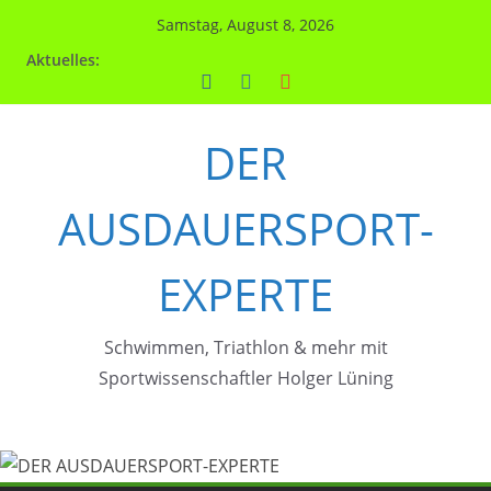
Zum
Samstag, August 8, 2026
Inhalt
Aktuelles:
springen
DER
AUSDAUERSPORT-
EXPERTE
Schwimmen, Triathlon & mehr mit
Sportwissenschaftler Holger Lüning