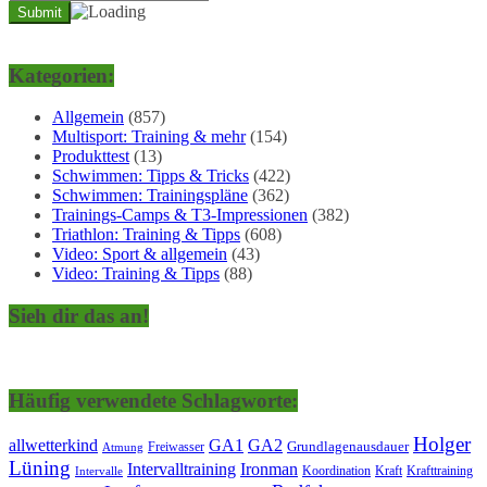
Kategorien:
Allgemein
(857)
Multisport: Training & mehr
(154)
Produkttest
(13)
Schwimmen: Tipps & Tricks
(422)
Schwimmen: Trainingspläne
(362)
Trainings-Camps & T3-Impressionen
(382)
Triathlon: Training & Tipps
(608)
Video: Sport & allgemein
(43)
Video: Training & Tipps
(88)
Sieh dir das an!
Häufig verwendete Schlagworte:
Holger
allwetterkind
GA1
GA2
Grundlagenausdauer
Freiwasser
Atmung
Lüning
Ironman
Intervalltraining
Kraft
Krafttraining
Koordination
Intervalle