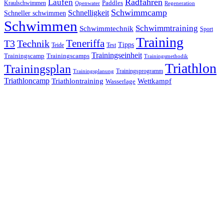
Laufen
Radfahren
Kraulschwimmen
Paddles
Openwater
Regeneration
Schwimmcamp
Schnelligkeit
Schneller schwimmen
Schwimmen
Schwimmtraining
Schwimmtechnik
Sport
Training
Teneriffa
T3
Technik
Tipps
Teide
Test
Trainingseinheit
Trainingscamp
Trainingscamps
Trainingsmethodik
Triathlon
Trainingsplan
Trainingsprogramm
Trainingsplanung
Triathloncamp
Triathlontraining
Wettkampf
Wasserlage