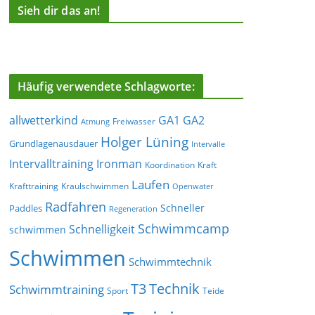
Sieh dir das an!
Häufig verwendete Schlagworte:
allwetterkind
GA1
GA2
Freiwasser
Atmung
Holger Lüning
Grundlagenausdauer
Intervalle
Ironman
Intervalltraining
Koordination
Kraft
Laufen
Krafttraining
Kraulschwimmen
Openwater
Radfahren
Schneller
Paddles
Regeneration
Schwimmcamp
Schnelligkeit
schwimmen
Schwimmen
Schwimmtechnik
T3
Technik
Schwimmtraining
Sport
Teide