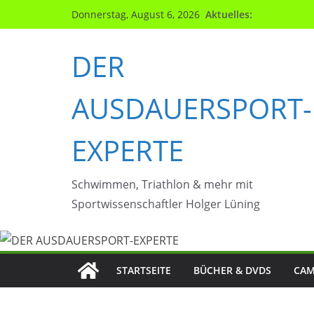
Zum
Aktuelles:
Donnerstag, August 6, 2026
Inhalt
springen
DER
AUSDAUERSPORT-
EXPERTE
Schwimmen, Triathlon & mehr mit
Sportwissenschaftler Holger Lüning
STARTSEITE
BÜCHER & DVDS
CAM