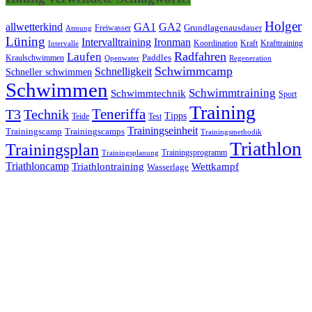
Holger
allwetterkind
GA1
GA2
Grundlagenausdauer
Freiwasser
Atmung
Lüning
Ironman
Intervalltraining
Kraft
Krafttraining
Koordination
Intervalle
Laufen
Radfahren
Kraulschwimmen
Paddles
Openwater
Regeneration
Schwimmcamp
Schnelligkeit
Schneller schwimmen
Schwimmen
Schwimmtraining
Schwimmtechnik
Sport
Training
Teneriffa
T3
Technik
Tipps
Teide
Test
Trainingseinheit
Trainingscamp
Trainingscamps
Trainingsmethodik
Triathlon
Trainingsplan
Trainingsprogramm
Trainingsplanung
Triathloncamp
Triathlontraining
Wettkampf
Wasserlage