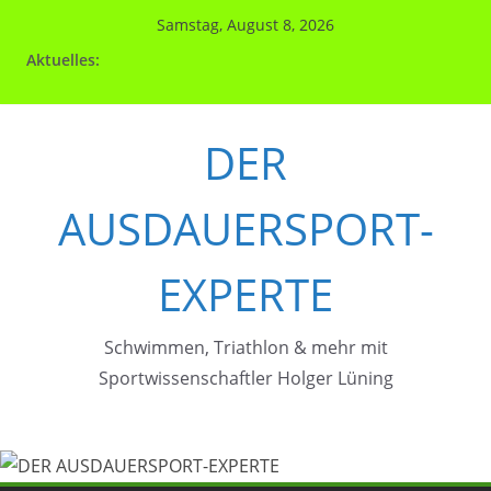
Zum
Samstag, August 8, 2026
Inhalt
Aktuelles:
springen
DER
AUSDAUERSPORT-
EXPERTE
Schwimmen, Triathlon & mehr mit
Sportwissenschaftler Holger Lüning