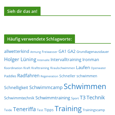
Sieh dir das an!
Häufig verwendete Schlagworte:
allwetterkind
GA1
GA2
Grundlagenausdauer
Freiwasser
Atmung
Holger Lüning
Ironman
Intervalltraining
Intervalle
Laufen
Koordination
Kraft
Krafttraining
Kraulschwimmen
Openwater
Radfahren
Schneller schwimmen
Paddles
Regeneration
Schwimmen
Schwimmcamp
Schnelligkeit
T3
Technik
Schwimmtraining
Schwimmtechnik
Sport
Training
Teneriffa
Tipps
Trainingscamp
Teide
Test