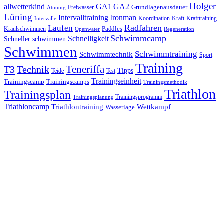
Holger
allwetterkind
GA1
GA2
Grundlagenausdauer
Freiwasser
Atmung
Lüning
Ironman
Intervalltraining
Kraft
Krafttraining
Koordination
Intervalle
Laufen
Radfahren
Kraulschwimmen
Paddles
Openwater
Regeneration
Schwimmcamp
Schnelligkeit
Schneller schwimmen
Schwimmen
Schwimmtraining
Schwimmtechnik
Sport
Training
Teneriffa
T3
Technik
Tipps
Teide
Test
Trainingseinheit
Trainingscamp
Trainingscamps
Trainingsmethodik
Triathlon
Trainingsplan
Trainingsprogramm
Trainingsplanung
Triathloncamp
Triathlontraining
Wettkampf
Wasserlage