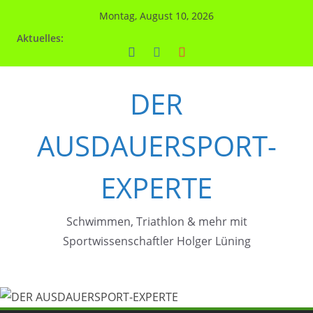
Zum
Montag, August 10, 2026
Inhalt
Aktuelles:
springen
DER
AUSDAUERSPORT-
EXPERTE
Schwimmen, Triathlon & mehr mit
Sportwissenschaftler Holger Lüning