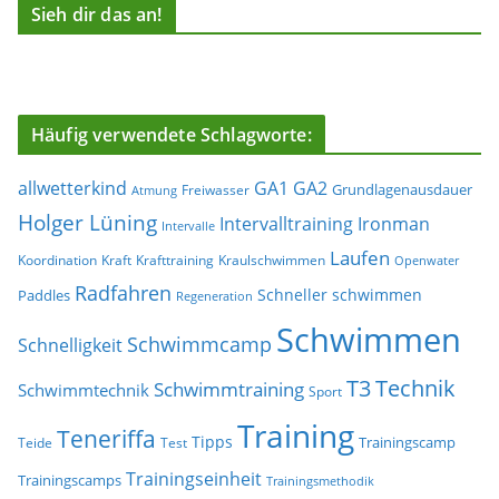
Sieh dir das an!
Häufig verwendete Schlagworte:
allwetterkind
GA1
GA2
Grundlagenausdauer
Freiwasser
Atmung
Holger Lüning
Ironman
Intervalltraining
Intervalle
Laufen
Koordination
Kraft
Krafttraining
Kraulschwimmen
Openwater
Radfahren
Schneller schwimmen
Paddles
Regeneration
Schwimmen
Schwimmcamp
Schnelligkeit
T3
Technik
Schwimmtraining
Schwimmtechnik
Sport
Training
Teneriffa
Tipps
Trainingscamp
Teide
Test
Trainingseinheit
Trainingscamps
Trainingsmethodik