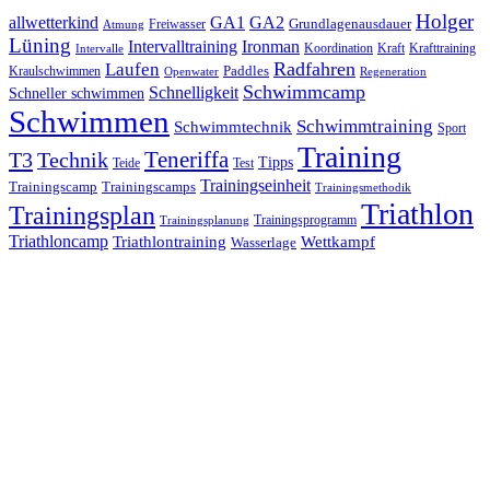
Holger
allwetterkind
GA1
GA2
Grundlagenausdauer
Freiwasser
Atmung
Lüning
Ironman
Intervalltraining
Kraft
Krafttraining
Koordination
Intervalle
Laufen
Radfahren
Kraulschwimmen
Paddles
Openwater
Regeneration
Schwimmcamp
Schnelligkeit
Schneller schwimmen
Schwimmen
Schwimmtraining
Schwimmtechnik
Sport
Training
Teneriffa
T3
Technik
Tipps
Teide
Test
Trainingseinheit
Trainingscamp
Trainingscamps
Trainingsmethodik
Triathlon
Trainingsplan
Trainingsprogramm
Trainingsplanung
Triathloncamp
Triathlontraining
Wettkampf
Wasserlage