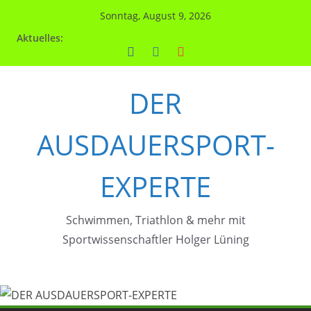
Zum
Sonntag, August 9, 2026
Inhalt
Aktuelles:
springen
DER
AUSDAUERSPORT-
EXPERTE
Schwimmen, Triathlon & mehr mit
Sportwissenschaftler Holger Lüning