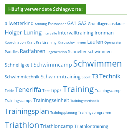
Häufig verwendete Schlagworte:
allwetterkind
GA1
GA2
Grundlagenausdauer
Freiwasser
Atmung
Holger Lüning
Ironman
Intervalltraining
Intervalle
Laufen
Koordination
Kraft
Krafttraining
Kraulschwimmen
Openwater
Radfahren
Schneller schwimmen
Paddles
Regeneration
Schwimmen
Schwimmcamp
Schnelligkeit
T3
Technik
Schwimmtraining
Schwimmtechnik
Sport
Training
Teneriffa
Tipps
Trainingscamp
Teide
Test
Trainingseinheit
Trainingscamps
Trainingsmethodik
Trainingsplan
Trainingsprogramm
Trainingsplanung
Triathlon
Triathloncamp
Triathlontraining