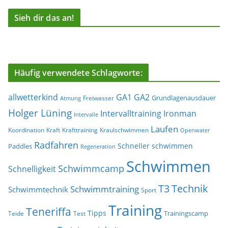
Sieh dir das an!
Häufig verwendete Schlagworte:
allwetterkind
GA1
GA2
Grundlagenausdauer
Freiwasser
Atmung
Holger Lüning
Ironman
Intervalltraining
Intervalle
Laufen
Koordination
Kraft
Krafttraining
Kraulschwimmen
Openwater
Radfahren
Schneller schwimmen
Paddles
Regeneration
Schwimmen
Schwimmcamp
Schnelligkeit
T3
Technik
Schwimmtraining
Schwimmtechnik
Sport
Training
Teneriffa
Tipps
Trainingscamp
Teide
Test