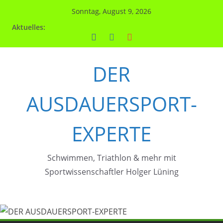
Zum
Sonntag, August 9, 2026
Inhalt
Aktuelles:
springen
DER
AUSDAUERSPORT-
EXPERTE
Schwimmen, Triathlon & mehr mit
Sportwissenschaftler Holger Lüning