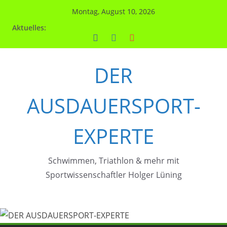
Zum
Montag, August 10, 2026
Inhalt
Aktuelles:
springen
DER
AUSDAUERSPORT-
EXPERTE
Schwimmen, Triathlon & mehr mit
Sportwissenschaftler Holger Lüning