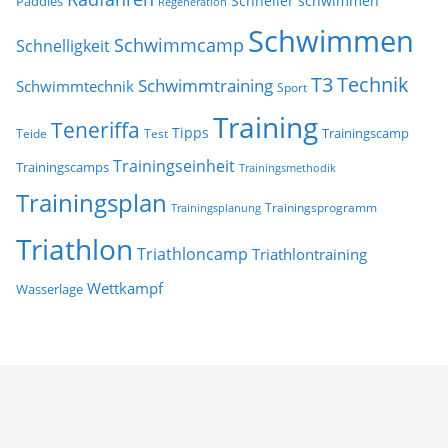
Schneller schwimmen
Paddles
Regeneration
Schwimmen
Schwimmcamp
Schnelligkeit
T3
Technik
Schwimmtraining
Schwimmtechnik
Sport
Training
Teneriffa
Tipps
Trainingscamp
Teide
Test
Trainingseinheit
Trainingscamps
Trainingsmethodik
Trainingsplan
Trainingsprogramm
Trainingsplanung
Triathlon
Triathloncamp
Triathlontraining
Wettkampf
Wasserlage