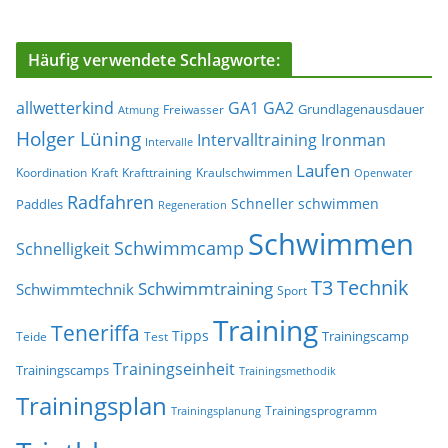
Häufig verwendete Schlagworte:
allwetterkind
GA1
GA2
Grundlagenausdauer
Freiwasser
Atmung
Holger Lüning
Ironman
Intervalltraining
Intervalle
Laufen
Koordination
Kraft
Krafttraining
Kraulschwimmen
Openwater
Radfahren
Schneller schwimmen
Paddles
Regeneration
Schwimmen
Schwimmcamp
Schnelligkeit
T3
Technik
Schwimmtraining
Schwimmtechnik
Sport
Training
Teneriffa
Tipps
Trainingscamp
Teide
Test
Trainingseinheit
Trainingscamps
Trainingsmethodik
Trainingsplan
Trainingsprogramm
Trainingsplanung