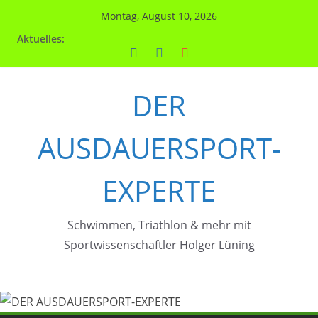
Zum
Montag, August 10, 2026
Inhalt
Aktuelles:
springen
DER
AUSDAUERSPORT-
EXPERTE
Schwimmen, Triathlon & mehr mit
Sportwissenschaftler Holger Lüning