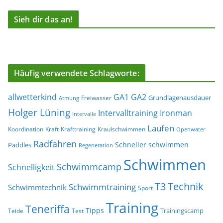
Sieh dir das an!
Häufig verwendete Schlagworte:
allwetterkind
GA1
GA2
Grundlagenausdauer
Freiwasser
Atmung
Holger Lüning
Ironman
Intervalltraining
Intervalle
Laufen
Koordination
Kraft
Krafttraining
Kraulschwimmen
Openwater
Radfahren
Schneller schwimmen
Paddles
Regeneration
Schwimmen
Schwimmcamp
Schnelligkeit
T3
Technik
Schwimmtraining
Schwimmtechnik
Sport
Training
Teneriffa
Tipps
Trainingscamp
Teide
Test