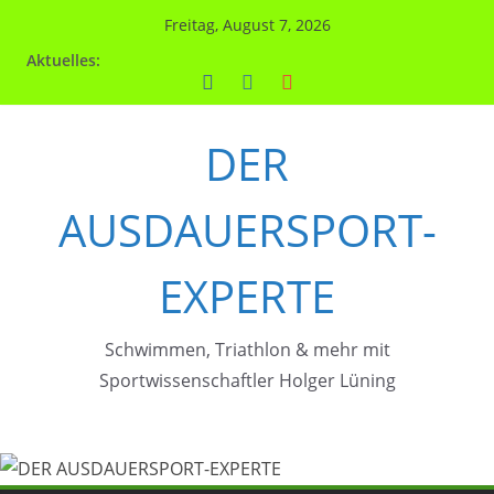
Zum
Freitag, August 7, 2026
Inhalt
Aktuelles:
springen
DER
AUSDAUERSPORT-
EXPERTE
Schwimmen, Triathlon & mehr mit
Sportwissenschaftler Holger Lüning