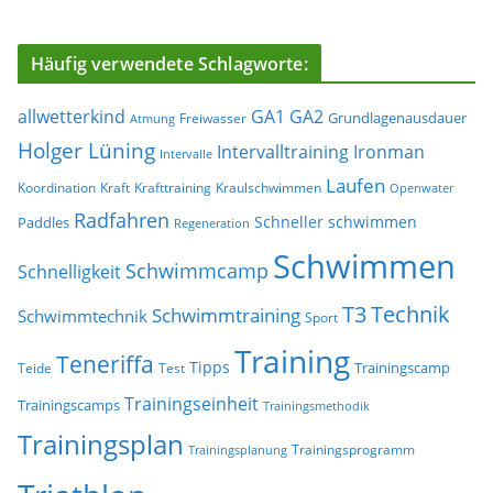
Häufig verwendete Schlagworte:
allwetterkind
GA1
GA2
Grundlagenausdauer
Freiwasser
Atmung
Holger Lüning
Ironman
Intervalltraining
Intervalle
Laufen
Koordination
Kraft
Krafttraining
Kraulschwimmen
Openwater
Radfahren
Schneller schwimmen
Paddles
Regeneration
Schwimmen
Schwimmcamp
Schnelligkeit
T3
Technik
Schwimmtraining
Schwimmtechnik
Sport
Training
Teneriffa
Tipps
Trainingscamp
Teide
Test
Trainingseinheit
Trainingscamps
Trainingsmethodik
Trainingsplan
Trainingsprogramm
Trainingsplanung