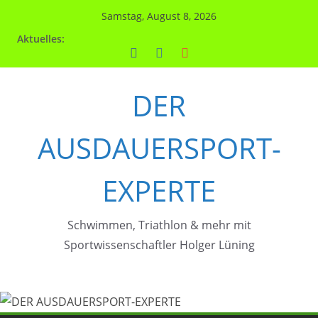
Zum
Samstag, August 8, 2026
Inhalt
Aktuelles:
springen
DER
AUSDAUERSPORT-
EXPERTE
Schwimmen, Triathlon & mehr mit
Sportwissenschaftler Holger Lüning