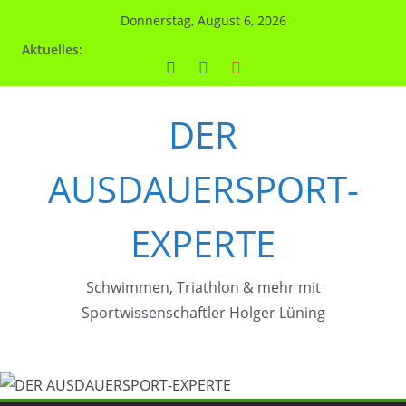
Zum
Donnerstag, August 6, 2026
Inhalt
Aktuelles:
springen
DER
AUSDAUERSPORT-
EXPERTE
Schwimmen, Triathlon & mehr mit
Sportwissenschaftler Holger Lüning