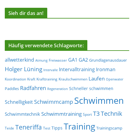
Sieh dir das an!
Häufig verwendete Schlagworte:
allwetterkind
GA1
GA2
Grundlagenausdauer
Freiwasser
Atmung
Holger Lüning
Ironman
Intervalltraining
Intervalle
Laufen
Koordination
Kraft
Krafttraining
Kraulschwimmen
Openwater
Radfahren
Schneller schwimmen
Paddles
Regeneration
Schwimmen
Schwimmcamp
Schnelligkeit
T3
Technik
Schwimmtraining
Schwimmtechnik
Sport
Training
Teneriffa
Tipps
Trainingscamp
Teide
Test