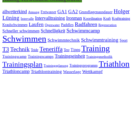
Holger
allwetterkind
GA1
GA2
Grundlagenausdauer
Freiwasser
Atmung
Lüning
Ironman
Intervalltraining
Kraft
Krafttraining
Koordination
Intervalle
Laufen
Radfahren
Kraulschwimmen
Paddles
Openwater
Regeneration
Schwimmcamp
Schnelligkeit
Schneller schwimmen
Schwimmen
Schwimmtraining
Schwimmtechnik
Sport
Training
Teneriffa
T3
Technik
Tipps
Teide
Test
Trainingseinheit
Trainingscamp
Trainingscamps
Trainingsmethodik
Triathlon
Trainingsplan
Trainingsprogramm
Trainingsplanung
Triathloncamp
Triathlontraining
Wettkampf
Wasserlage