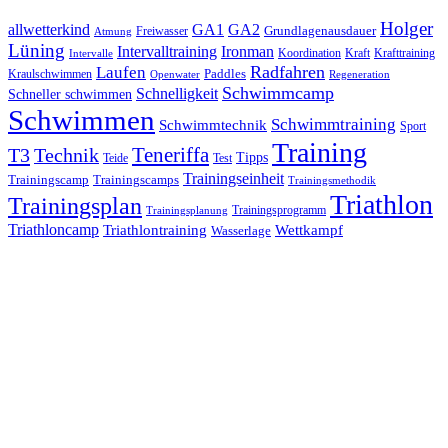
Holger
allwetterkind
GA1
GA2
Grundlagenausdauer
Freiwasser
Atmung
Lüning
Ironman
Intervalltraining
Kraft
Krafttraining
Koordination
Intervalle
Laufen
Radfahren
Kraulschwimmen
Paddles
Openwater
Regeneration
Schwimmcamp
Schnelligkeit
Schneller schwimmen
Schwimmen
Schwimmtraining
Schwimmtechnik
Sport
Training
Teneriffa
T3
Technik
Tipps
Teide
Test
Trainingseinheit
Trainingscamp
Trainingscamps
Trainingsmethodik
Triathlon
Trainingsplan
Trainingsprogramm
Trainingsplanung
Triathloncamp
Triathlontraining
Wettkampf
Wasserlage