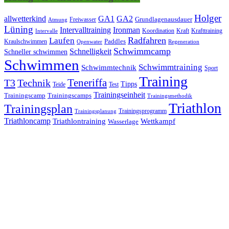
Holger
allwetterkind
GA1
GA2
Grundlagenausdauer
Freiwasser
Atmung
Lüning
Ironman
Intervalltraining
Kraft
Krafttraining
Koordination
Intervalle
Laufen
Radfahren
Kraulschwimmen
Paddles
Openwater
Regeneration
Schwimmcamp
Schnelligkeit
Schneller schwimmen
Schwimmen
Schwimmtraining
Schwimmtechnik
Sport
Training
Teneriffa
T3
Technik
Tipps
Teide
Test
Trainingseinheit
Trainingscamp
Trainingscamps
Trainingsmethodik
Triathlon
Trainingsplan
Trainingsprogramm
Trainingsplanung
Triathloncamp
Triathlontraining
Wettkampf
Wasserlage