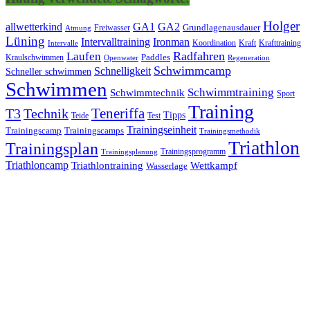
Holger
allwetterkind
GA1
GA2
Grundlagenausdauer
Freiwasser
Atmung
Lüning
Ironman
Intervalltraining
Kraft
Krafttraining
Koordination
Intervalle
Laufen
Radfahren
Kraulschwimmen
Paddles
Openwater
Regeneration
Schwimmcamp
Schnelligkeit
Schneller schwimmen
Schwimmen
Schwimmtraining
Schwimmtechnik
Sport
Training
Teneriffa
T3
Technik
Tipps
Teide
Test
Trainingseinheit
Trainingscamp
Trainingscamps
Trainingsmethodik
Triathlon
Trainingsplan
Trainingsprogramm
Trainingsplanung
Triathloncamp
Triathlontraining
Wettkampf
Wasserlage