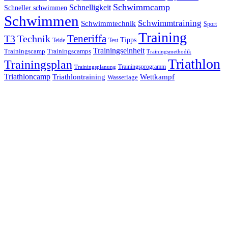
Schwimmcamp
Schnelligkeit
Schneller schwimmen
Schwimmen
Schwimmtraining
Schwimmtechnik
Sport
Training
Teneriffa
T3
Technik
Tipps
Teide
Test
Trainingseinheit
Trainingscamp
Trainingscamps
Trainingsmethodik
Triathlon
Trainingsplan
Trainingsprogramm
Trainingsplanung
Triathloncamp
Triathlontraining
Wettkampf
Wasserlage