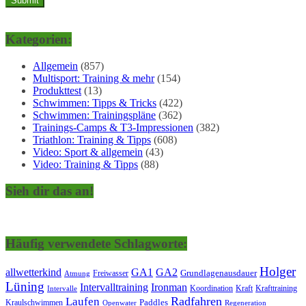
Kategorien:
Allgemein
(857)
Multisport: Training & mehr
(154)
Produkttest
(13)
Schwimmen: Tipps & Tricks
(422)
Schwimmen: Trainingspläne
(362)
Trainings-Camps & T3-Impressionen
(382)
Triathlon: Training & Tipps
(608)
Video: Sport & allgemein
(43)
Video: Training & Tipps
(88)
Sieh dir das an!
Häufig verwendete Schlagworte:
Holger
allwetterkind
GA1
GA2
Grundlagenausdauer
Freiwasser
Atmung
Lüning
Ironman
Intervalltraining
Kraft
Krafttraining
Koordination
Intervalle
Laufen
Radfahren
Kraulschwimmen
Paddles
Openwater
Regeneration