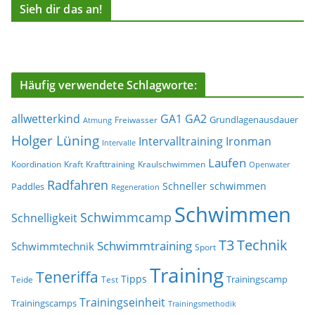
Sieh dir das an!
Häufig verwendete Schlagworte:
allwetterkind
GA1
GA2
Grundlagenausdauer
Freiwasser
Atmung
Holger Lüning
Ironman
Intervalltraining
Intervalle
Laufen
Koordination
Kraft
Krafttraining
Kraulschwimmen
Openwater
Radfahren
Schneller schwimmen
Paddles
Regeneration
Schwimmen
Schwimmcamp
Schnelligkeit
T3
Technik
Schwimmtraining
Schwimmtechnik
Sport
Training
Teneriffa
Tipps
Trainingscamp
Teide
Test
Trainingseinheit
Trainingscamps
Trainingsmethodik