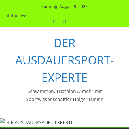
Zum
Sonntag, August 9, 2026
Inhalt
Aktuelles:
springen
DER
AUSDAUERSPORT-
EXPERTE
Schwimmen, Triathlon & mehr mit
Sportwissenschaftler Holger Lüning