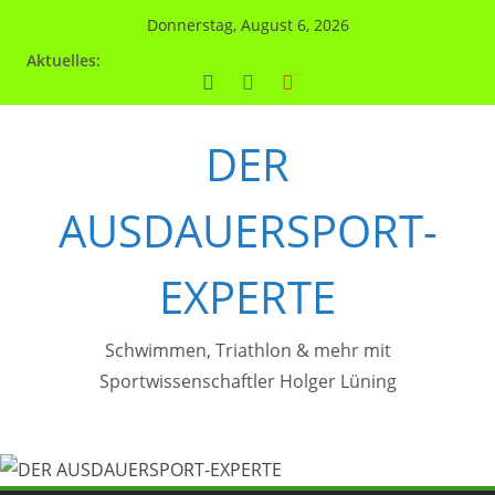
Zum
Donnerstag, August 6, 2026
Inhalt
Aktuelles:
springen
DER
AUSDAUERSPORT-
EXPERTE
Schwimmen, Triathlon & mehr mit
Sportwissenschaftler Holger Lüning