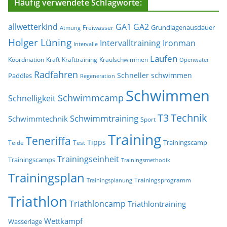
Häufig verwendete Schlagworte:
allwetterkind
GA1
GA2
Grundlagenausdauer
Freiwasser
Atmung
Holger Lüning
Ironman
Intervalltraining
Intervalle
Laufen
Koordination
Kraft
Krafttraining
Kraulschwimmen
Openwater
Radfahren
Schneller schwimmen
Paddles
Regeneration
Schwimmen
Schwimmcamp
Schnelligkeit
T3
Technik
Schwimmtraining
Schwimmtechnik
Sport
Training
Teneriffa
Tipps
Trainingscamp
Teide
Test
Trainingseinheit
Trainingscamps
Trainingsmethodik
Trainingsplan
Trainingsprogramm
Trainingsplanung
Triathlon
Triathloncamp
Triathlontraining
Wettkampf
Wasserlage