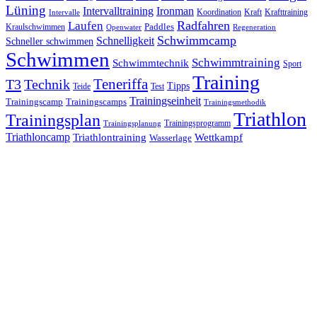
Lüning
Ironman
Intervalltraining
Kraft
Krafttraining
Koordination
Intervalle
Laufen
Radfahren
Kraulschwimmen
Paddles
Openwater
Regeneration
Schwimmcamp
Schnelligkeit
Schneller schwimmen
Schwimmen
Schwimmtraining
Schwimmtechnik
Sport
Training
Teneriffa
T3
Technik
Tipps
Teide
Test
Trainingseinheit
Trainingscamp
Trainingscamps
Trainingsmethodik
Triathlon
Trainingsplan
Trainingsprogramm
Trainingsplanung
Triathloncamp
Triathlontraining
Wettkampf
Wasserlage