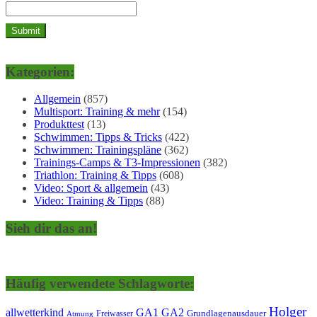
Kategorien:
Allgemein
(857)
Multisport: Training & mehr
(154)
Produkttest
(13)
Schwimmen: Tipps & Tricks
(422)
Schwimmen: Trainingspläne
(362)
Trainings-Camps & T3-Impressionen
(382)
Triathlon: Training & Tipps
(608)
Video: Sport & allgemein
(43)
Video: Training & Tipps
(88)
Sieh dir das an!
Häufig verwendete Schlagworte:
Holger
allwetterkind
GA1
GA2
Grundlagenausdauer
Freiwasser
Atmung