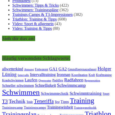
Produkttest
(13)
Schwimmen: Tipps & Tricks
(422)
Schwimmen: Trainingspläne
(362)
Trainings-Camps & T3-Impressionen
(382)
Triathlon: Training & Tipps
(608)
Video: Sport & allgemein
(43)
Video: Training & Tipps
(88)
Sieh dir das an!
Häufig verwendete Schlagworte:
Holger
allwetterkind
GA1
GA2
Grundlagenausdauer
Freiwasser
Atmung
Lüning
Ironman
Intervalltraining
Kraft
Krafttraining
Koordination
Intervalle
Laufen
Radfahren
Kraulschwimmen
Paddles
Openwater
Regeneration
Schwimmcamp
Schnelligkeit
Schneller schwimmen
Schwimmen
Schwimmtraining
Schwimmtechnik
Sport
Training
Teneriffa
T3
Technik
Tipps
Teide
Test
Trainingseinheit
Trainingscamp
Trainingscamps
Trainingsmethodik
Triathlon
Trainingsplan