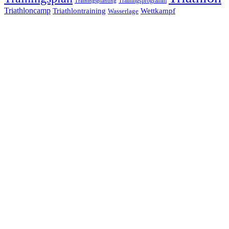
Trainingsprogramm
Trainingsplanung
Triathloncamp
Triathlontraining
Wettkampf
Wasserlage