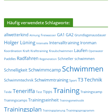
Häufig verwendete Schlagworte:
allwetterkind
GA1
GA2
Grundlagenausdauer
Freiwasser
Atmung
Holger Lüning
Ironman
Intervalltraining
Intervalle
Laufen
Koordination
Kraft
Krafttraining
Kraulschwimmen
Openwater
Radfahren
Schneller schwimmen
Paddles
Regeneration
Schwimmen
Schwimmcamp
Schnelligkeit
T3
Technik
Schwimmtraining
Schwimmtechnik
Sport
Training
Teneriffa
Tipps
Trainingscamp
Teide
Test
Trainingseinheit
Trainingscamps
Trainingsmethodik
Trainingsplan
Trainingsprogramm
Trainingsplanung