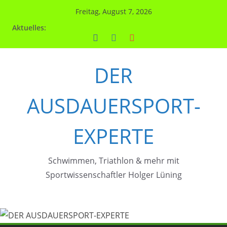
Zum
Freitag, August 7, 2026
Inhalt
Aktuelles:
springen
DER
AUSDAUERSPORT-
EXPERTE
Schwimmen, Triathlon & mehr mit
Sportwissenschaftler Holger Lüning