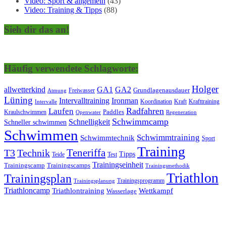
Video: Sport & allgemein
(43)
Video: Training & Tipps
(88)
Sieh dir das an!
Häufig verwendete Schlagworte:
Holger
allwetterkind
GA1
GA2
Grundlagenausdauer
Freiwasser
Atmung
Lüning
Ironman
Intervalltraining
Kraft
Krafttraining
Koordination
Intervalle
Laufen
Radfahren
Kraulschwimmen
Paddles
Openwater
Regeneration
Schwimmcamp
Schnelligkeit
Schneller schwimmen
Schwimmen
Schwimmtraining
Schwimmtechnik
Sport
Training
Teneriffa
T3
Technik
Tipps
Teide
Test
Trainingseinheit
Trainingscamp
Trainingscamps
Trainingsmethodik
Triathlon
Trainingsplan
Trainingsprogramm
Trainingsplanung
Triathloncamp
Triathlontraining
Wettkampf
Wasserlage