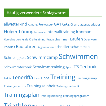
Häufig verwendete Schlagworte:
allwetterkind
GA1
GA2
Grundlagenausdauer
Freiwasser
Atmung
Holger Lüning
Ironman
Intervalltraining
Intervalle
Laufen
Koordination
Kraft
Krafttraining
Kraulschwimmen
Openwater
Radfahren
Schneller schwimmen
Paddles
Regeneration
Schwimmen
Schwimmcamp
Schnelligkeit
T3
Technik
Schwimmtraining
Schwimmtechnik
Sport
Training
Teneriffa
Tipps
Trainingscamp
Teide
Test
Trainingseinheit
Trainingscamps
Trainingsmethodik
Trainingsplan
Trainingsprogramm
Trainingsplanung
Triathlon