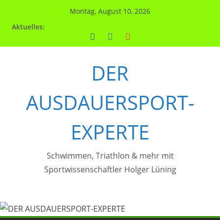
Zum
Montag, August 10, 2026
Inhalt
Aktuelles:
springen
DER
AUSDAUERSPORT-
EXPERTE
Schwimmen, Triathlon & mehr mit
Sportwissenschaftler Holger Lüning