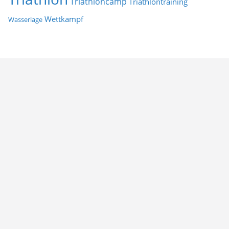
Triathloncamp
Triathlontraining
Wettkampf
Wasserlage