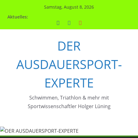
Zum
Samstag, August 8, 2026
Inhalt
Aktuelles:
springen
DER
AUSDAUERSPORT-
EXPERTE
Schwimmen, Triathlon & mehr mit
Sportwissenschaftler Holger Lüning