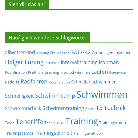
Sieh dir das an!
Häufig verwendete Schlagworte:
allwetterkind
GA1
GA2
Grundlagenausdauer
Freiwasser
Atmung
Holger Lüning
Ironman
Intervalltraining
Intervalle
Laufen
Koordination
Kraft
Krafttraining
Kraulschwimmen
Openwater
Radfahren
Schneller schwimmen
Paddles
Regeneration
Schwimmen
Schwimmcamp
Schnelligkeit
T3
Technik
Schwimmtraining
Schwimmtechnik
Sport
Training
Teneriffa
Tipps
Trainingscamp
Teide
Test
Trainingseinheit
Trainingscamps
Trainingsmethodik