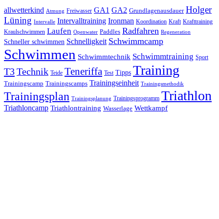
Holger
allwetterkind
GA1
GA2
Grundlagenausdauer
Freiwasser
Atmung
Lüning
Ironman
Intervalltraining
Kraft
Krafttraining
Koordination
Intervalle
Laufen
Radfahren
Kraulschwimmen
Paddles
Openwater
Regeneration
Schwimmcamp
Schnelligkeit
Schneller schwimmen
Schwimmen
Schwimmtraining
Schwimmtechnik
Sport
Training
Teneriffa
T3
Technik
Tipps
Teide
Test
Trainingseinheit
Trainingscamp
Trainingscamps
Trainingsmethodik
Triathlon
Trainingsplan
Trainingsprogramm
Trainingsplanung
Triathloncamp
Triathlontraining
Wettkampf
Wasserlage