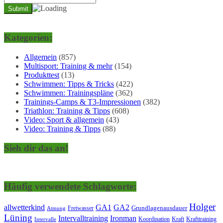
Kategorien:
Allgemein
(857)
Multisport: Training & mehr
(154)
Produkttest
(13)
Schwimmen: Tipps & Tricks
(422)
Schwimmen: Trainingspläne
(362)
Trainings-Camps & T3-Impressionen
(382)
Triathlon: Training & Tipps
(608)
Video: Sport & allgemein
(43)
Video: Training & Tipps
(88)
Sieh dir das an!
Häufig verwendete Schlagworte:
Holger
allwetterkind
GA1
GA2
Grundlagenausdauer
Freiwasser
Atmung
Lüning
Ironman
Intervalltraining
Kraft
Krafttraining
Koordination
Intervalle