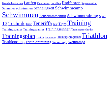
Laufen
Radfahren
Kraulschwimmen
Paddles
Openwater
Regeneration
Schwimmcamp
Schnelligkeit
Schneller schwimmen
Schwimmen
Schwimmtraining
Schwimmtechnik
Sport
Training
Teneriffa
T3
Technik
Tipps
Teide
Test
Trainingseinheit
Trainingscamp
Trainingscamps
Trainingsmethodik
Triathlon
Trainingsplan
Trainingsprogramm
Trainingsplanung
Triathloncamp
Triathlontraining
Wettkampf
Wasserlage