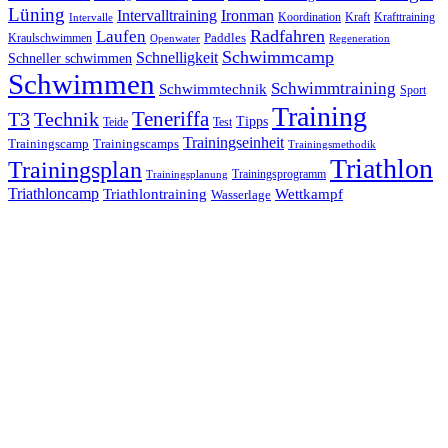
Lüning
Ironman
Intervalltraining
Kraft
Krafttraining
Koordination
Intervalle
Laufen
Radfahren
Kraulschwimmen
Paddles
Openwater
Regeneration
Schwimmcamp
Schnelligkeit
Schneller schwimmen
Schwimmen
Schwimmtraining
Schwimmtechnik
Sport
Training
Teneriffa
T3
Technik
Tipps
Teide
Test
Trainingseinheit
Trainingscamp
Trainingscamps
Trainingsmethodik
Triathlon
Trainingsplan
Trainingsprogramm
Trainingsplanung
Triathloncamp
Triathlontraining
Wettkampf
Wasserlage