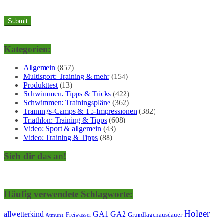
Kategorien:
Allgemein
(857)
Multisport: Training & mehr
(154)
Produkttest
(13)
Schwimmen: Tipps & Tricks
(422)
Schwimmen: Trainingspläne
(362)
Trainings-Camps & T3-Impressionen
(382)
Triathlon: Training & Tipps
(608)
Video: Sport & allgemein
(43)
Video: Training & Tipps
(88)
Sieh dir das an!
Häufig verwendete Schlagworte:
Holger
allwetterkind
GA1
GA2
Grundlagenausdauer
Freiwasser
Atmung