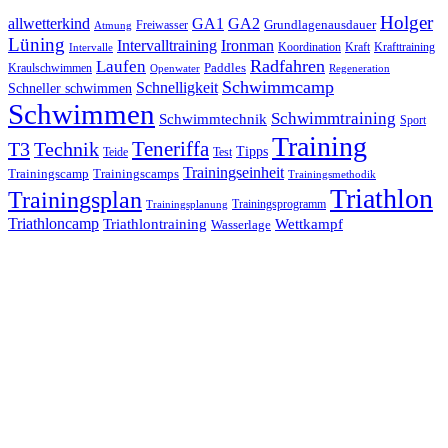
Holger
allwetterkind
GA1
GA2
Grundlagenausdauer
Freiwasser
Atmung
Lüning
Ironman
Intervalltraining
Kraft
Krafttraining
Koordination
Intervalle
Laufen
Radfahren
Kraulschwimmen
Paddles
Openwater
Regeneration
Schwimmcamp
Schnelligkeit
Schneller schwimmen
Schwimmen
Schwimmtraining
Schwimmtechnik
Sport
Training
Teneriffa
T3
Technik
Tipps
Teide
Test
Trainingseinheit
Trainingscamp
Trainingscamps
Trainingsmethodik
Triathlon
Trainingsplan
Trainingsprogramm
Trainingsplanung
Triathloncamp
Triathlontraining
Wettkampf
Wasserlage