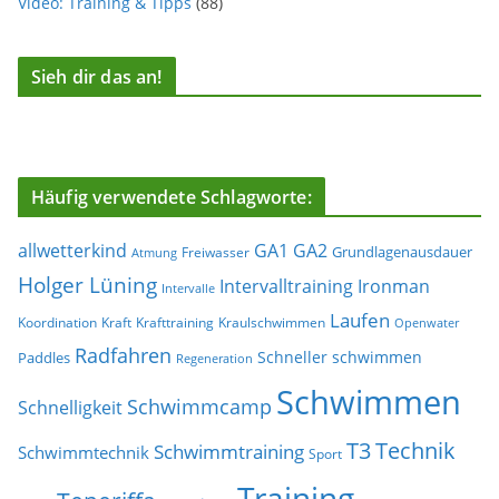
Video: Training & Tipps
(88)
Sieh dir das an!
Häufig verwendete Schlagworte:
allwetterkind
GA1
GA2
Grundlagenausdauer
Freiwasser
Atmung
Holger Lüning
Ironman
Intervalltraining
Intervalle
Laufen
Koordination
Kraft
Krafttraining
Kraulschwimmen
Openwater
Radfahren
Schneller schwimmen
Paddles
Regeneration
Schwimmen
Schwimmcamp
Schnelligkeit
T3
Technik
Schwimmtraining
Schwimmtechnik
Sport
Training