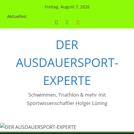
Zum
Freitag, August 7, 2026
Inhalt
Aktuelles:
springen
DER
AUSDAUERSPORT-
EXPERTE
Schwimmen, Triathlon & mehr mit
Sportwissenschaftler Holger Lüning